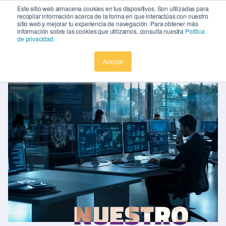
Este sitio web almacena cookies en tus dispositivos. Son utilizadas para
recopilar información acerca de la forma en que interactúas con nuestro
ES
MENÚ
sitio web y mejorar tu experiencia de navegación. Para obtener más
información sobre las cookies que utilizamos, consulta nuestra
Política
EN
de privacidad.
Aceptar
NUESTRO
NUESTRO