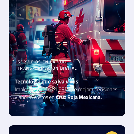
SERVICIOS EN LA NUBE
TRANSFORMACIÓN DIGITAL
Tecnología que salva vidas
Implementamos un ERP que mejora decisiones
y ahorra costos en
Cruz Roja Mexicana.