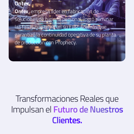
Ontex
Ontex
, empresa líder en fabricación de
soluciones de higiene personal, logró eliminar
las fallas que tenía en su ERP, además que
garantizó la continuidad operativa de su planta
de producción con Prophecy.
Transformaciones Reales que
Impulsan el
Futuro de Nuestros
Clientes.