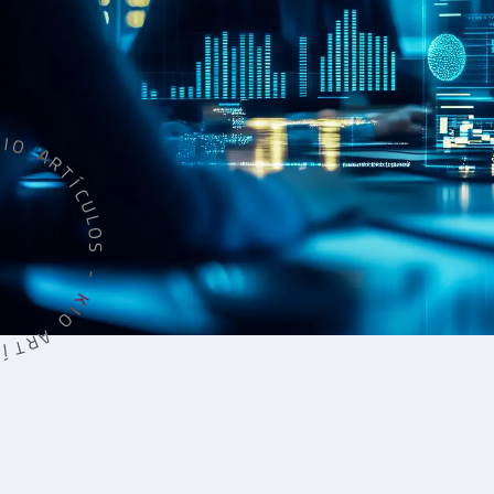
I
O
A
R
T
Í
C
U
L
O
S
-
K
I
O
A
R
T
Í