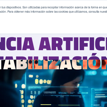
 tus dispositivos. Son utilizadas para recopilar información acerca de la forma en que
ación. Para obtener más información sobre las cookies que utilizamos, consulta nues
ACERCA DE
NUESTRO TRABAJO
SOSTENIBILIDAD
DATA CENTERS
NCIA ARTIFIC
NCIA ARTIFIC
TABILIZACIÓ
TABILIZACIÓ