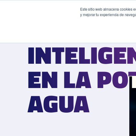
Este sitio web almacena cookies en
y mejorar tu experiencia de naveg
SERVICIOS
INTELIGE
INTELIGE
EN LA PO
EN LA PO
AGUA
AGUA