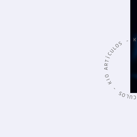
K
-
S
O
L
U
C
Í
T
R
A
O
I
K
-
S
O
L
U
C