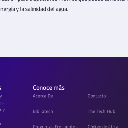
ergía y la salinidad del agua.
s
Conoce más
y
Acerca De
Contacto
es
omy
Bibliotech
The Tech Hub
&
Preguntas Frecuentes
Código de ética